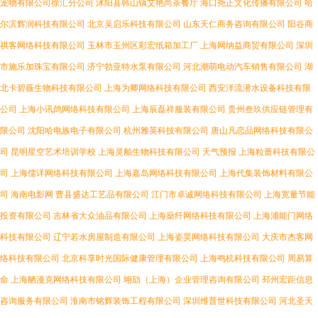
宠物有限公司徐汇分公司
沭阳县韩山镇艾艳尚茶餐厅
海口尧正文化传播有限公司
哈
尔滨辉润科技有限公司
北京吴启乐科技有限公司
山东天仁商务咨询有限公司
阳谷商
祺客网络科技有限公司
玉林市玉州区彩宏纸箱加工厂
上海网纳益商贸有限公司
深圳
市施乐加珠宝有限公司
济宁勃亚特水泵有限公司
河北潮萌电动汽车销售有限公司
湖
北卡碧薇生物科技有限公司
上海为卿网络科技有限公司
西安洋流潜水设备科技有限
公司
上海小讯鸽网络科技有限公司
上海辰磊祥服装有限公司
贵州叁玖供应链管理有
限公司
沈阳哈电族电子有限公司
杭州雅英科技有限公司
唐山凡恋品网络科技有限公
司
昆明星空艺术培训学校
上海灵舶生物科技有限公司
天气预报
上海粒蔷科技有限公
司
上海儒详网络科技有限公司
上海嘉岛网络科技有限公司
上海代集装饰材料有限公
司
海南电影网
曹县盛达工艺品有限公司
江门市卓诚网络科技有限公司
上海宽量节能
投资有限公司
吉林省大众油品有限公司
上海燊纤网络科技有限公司
上海浦能门网络
科技有限公司
辽宁若水房屋制造有限公司
上海姿昊网络科技有限公司
大庆市杰客网
络科技有限公司
北京科享时光国际健康管理有限公司
上海鸣杭科技有限公司
周易算
命
上海舾漫克网络科技有限公司
翊劢（上海）企业管理咨询有限公司
邳州宏距信息
咨询服务有限公司
淮南市铭辉装饰工程有限公司
深圳维普世科技有限公司
河北圣天