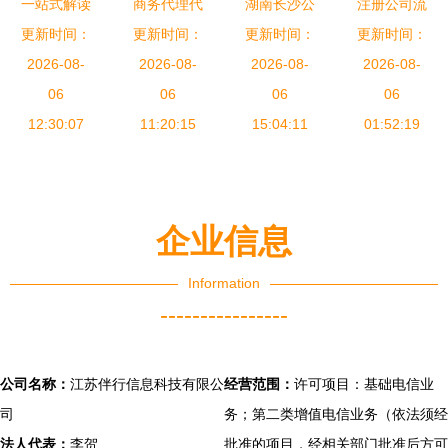
一站式解读
商务代理代
湖南长沙公
注册公司流
代办北京民
更新时间：
更新时间：
办服务 企
司注册代办
更新时间：
程与商务代
更新时间：
非企业的商
2026-08-
业高效运作
2026-08-
湖南长沙工
2026-08-
理代办服务
2026-08-
务代理代办
06
的隐形引擎
06
商注册代办
06
优势详解
06
12:30:07
服务
11:20:15
湖南长沙代
15:04:11
01:52:19
办公司注册
企业信息
Information
----------------
公司名称：
江苏伴行信息科技有限公
经营范围：
许可项目：基础电信业
司
务；第二类增值电信业务（依法须经
法人代表：
李贺
批准的项目，经相关部门批准后方可