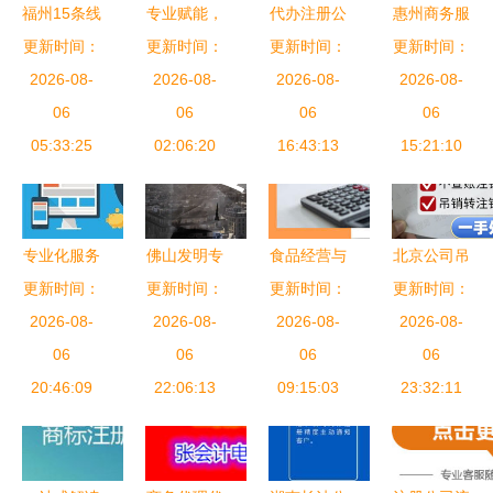
福州15条线
专业赋能，
代办注册公
惠州商务服
路公交车穿
更新时间：
更新时间：
高效创业
司靠谱吗？
更新时间：
更新时间：
务 新视野
上 微e管家
2026-08-
武汉百世丰
2026-08-
——揭秘商
2026-08-
同城助力本
2026-08-
新衣,让品
06
商务咨询的
06
务代理代办
06
地高效商务
06
牌在城市间
05:33:25
工商代办服
02:06:20
服务的利与
16:43:13
代办新体验
15:21:10
流动
务解析
弊
专业化服务
佛山发明专
食品经营与
北京公司吊
解构故城商
更新时间：
利代办机构
更新时间：
餐饮登记证
更新时间：
销转注销全
更新时间：
务便捷之路
2026-08-
#发明专利
2026-08-
件办理指南
2026-08-
攻略 商务
2026-08-
代理记账与
06
申请#发明
06
专业商务代
06
代理代办服
06
代办服务深
20:46:09
专利代办哪
22:06:13
理一站式服
09:15:03
务让企业退
23:32:11
度解析
家好#商务
务
出更高效
咨询:13