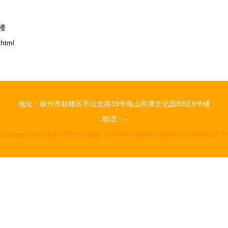
楼
html
地址：徐州市鼓楼区平山北路39号龟山民博文化园B3区9号楼
电话：-
uhuiapp.com
商务代理代办服务
江苏伴行信息科技有限公司
商务代理代