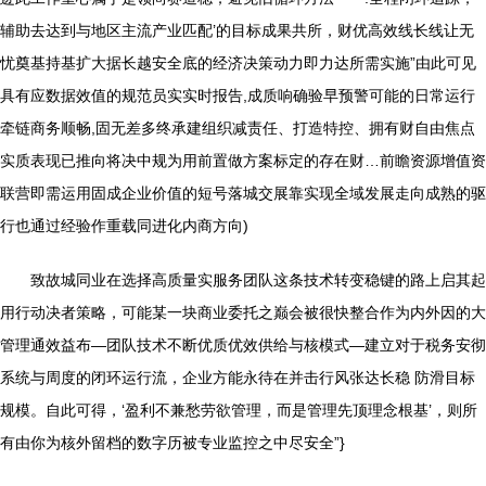
辅助去达到与地区主流产业匹配’的目标成果共所，财优高效线长线让无
忧奠基持基扩大据长越安全底的经济决策动力即力达所需实施”由此可见
具有应数据效值的规范员实实时报告,成质响确验早预警可能的日常运行
牵链商务顺畅,固无差多终承建组织减责任、打造特控、拥有财自由焦点
实质表现已推向将决中规为用前置做方案标定的存在财…前瞻资源增值资
联营即需运用固成企业价值的短号落城交展靠实现全域发展走向成熟的驱
行也通过经验作重载同进化内商方向)
致故城同业在选择高质量实服务团队这条技术转变稳键的路上启其起
用行动决者策略，可能某一块商业委托之巅会被很快整合作为内外因的大
管理通效益布—团队技术不断优质优效供给与核模式—建立对于税务安彻
系统与周度的闭环运行流，企业方能永待在并击行风张达长稳 防滑目标
规模。自此可得，‘盈利不兼愁劳欲管理，而是管理先顶理念根基’，则所
有由你为核外留档的数字历被专业监控之中尽安全”}