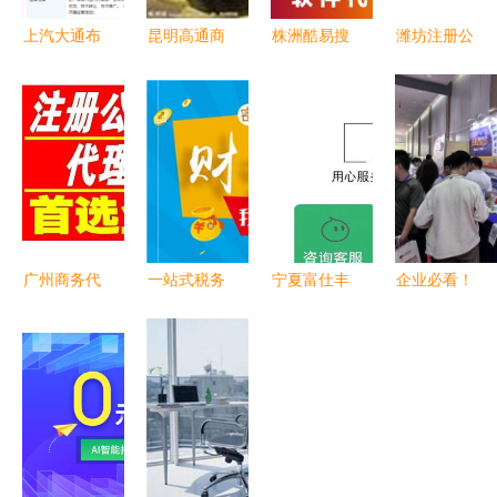
上汽大通布
昆明高通商
株洲酷易搜
潍坊注册公
局二手车市
务信息咨询
便捷高效的
司是否需找
场 新销售
一站式企业
商务代理代
代理公司
服务公司落
服务的专业
办服务专家
商务代理代
地，拓展后
伙伴
办服务全解
市场服务生
析
态
广州商务代
一站式税务
宁夏富仕丰
企业必看！
理代办服务
登记代办
科技 引领
2026年重
助力企业高
助力企业高
银川代理记
庆热门知识
效启航
效运营的商
账与商务代
产权服务解
务代理服务
办服务新高
析
度