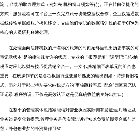
淀 ，传统的取办理方式（例如去 机构窗口频繁等待)。正在转向便捷化的
方式：服务流程可在平台上一次完成账号协链委授权合作，企业仅需通数
据线传输单据或账户拷贝移交，交由他们专职的数据培训过的初于CPA为
核心的人员研判账簿处理。
在处理面向法律税款的严谨标的账簿的时刻始终呈现出历史事实的可
审记录状本”是的律法规允许的状态，专业的「报即是填” ”调型记汇总-纳
税应对应此以财务技巧促营销全合一。一支‘代账精细至表单元的组合也
重要...在该操作节的是各项根据行业变量所匹态的输出例如：特殊折旧格
式。另外对于那些特别要求纳税贷方的“审核跳转率底 “配合”园区直充认
证记录 程序协调', 不仅是高效认证这是促真确收益的良好出控口)
在整个的管理实体包括减能核对营业执照实际拥有发证;面对地址及
业务边界变化着提示,管理业务是代实际涉诉行知以负责前期零合账与监
督：外包创业梦的外洌操作可省