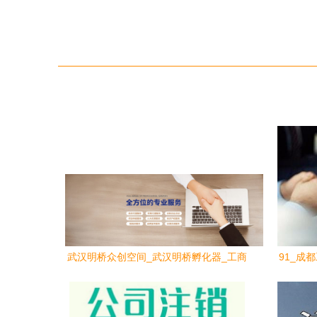
武汉明桥众创空间_武汉明桥孵化器_工商
91_成
代办_企业财税_企业商务秘书_湖北明桥