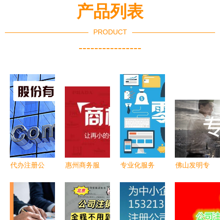
产品列表
PRODUCT
----------------
代办注册公
惠州商务服
专业化服务
佛山发明专
司靠谱吗？
务 新视野
解构故城商
利代办机构
——揭秘商
同城助力本
务便捷之路
#发明专利
务代理代办
地高效商务
代理记账与
申请#发明