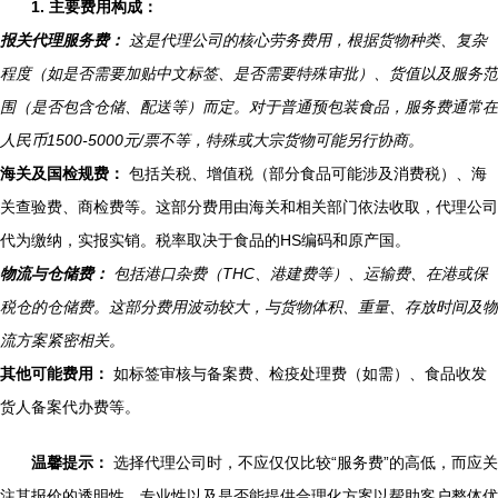
1. 主要费用构成：
报关代理服务费：
这是代理公司的核心劳务费用，根据货物种类、复杂
程度（如是否需要加贴中文标签、是否需要特殊审批）、货值以及服务范
围（是否包含仓储、配送等）而定。对于普通预包装食品，服务费通常在
人民币1500-5000元/票不等，特殊或大宗货物可能另行协商。
海关及国检规费：
包括关税、增值税（部分食品可能涉及消费税）、海
关查验费、商检费等。这部分费用由海关和相关部门依法收取，代理公司
代为缴纳，实报实销。税率取决于食品的HS编码和原产国。
物流与仓储费：
包括港口杂费（THC、港建费等）、运输费、在港或保
税仓的仓储费。这部分费用波动较大，与货物体积、重量、存放时间及物
流方案紧密相关。
其他可能费用：
如标签审核与备案费、检疫处理费（如需）、食品收发
货人备案代办费等。
温馨提示：
选择代理公司时，不应仅仅比较“服务费”的高低，而应关
注其报价的透明性、专业性以及是否能提供合理化方案以帮助客户整体优