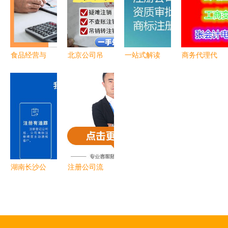
服务的利与
代办新体验
代办服务深
专利代办哪
弊
度解析
家好#商务
咨询:13
食品经营与
北京公司吊
一站式解读
商务代理代
餐饮登记证
销转注销全
代办北京民
办服务 企
件办理指南
攻略 商务
非企业的商
业高效运作
专业商务代
代理代办服
务代理代办
的隐形引擎
理一站式服
务让企业退
服务
务
出更高效
湖南长沙公
注册公司流
司注册代办
程与商务代
湖南长沙工
理代办服务
商注册代办
优势详解